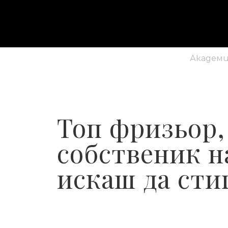
Академия
Топ фризьор,
собственик н
искаш да сти