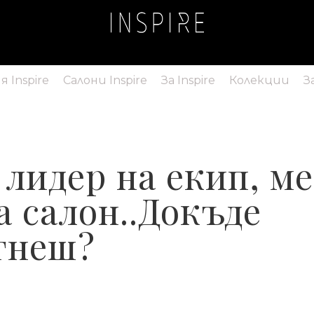
 Inspire
Салони Inspire
За Inspire
Колекции
З
 лидер на екип, м
а салон..Докъде
гнеш?