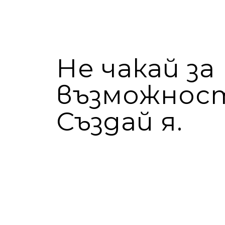
Не чакай за
възможнос
Създай я.