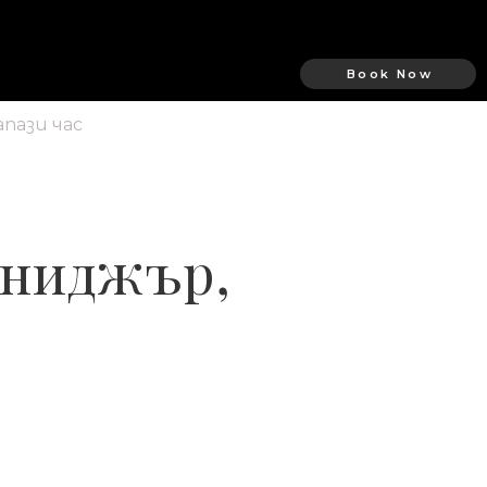
Book Now
апази час
ениджър,