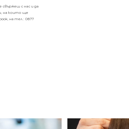
 свържеш с нас и да
и, на които ще
book
, на тел.: 0877