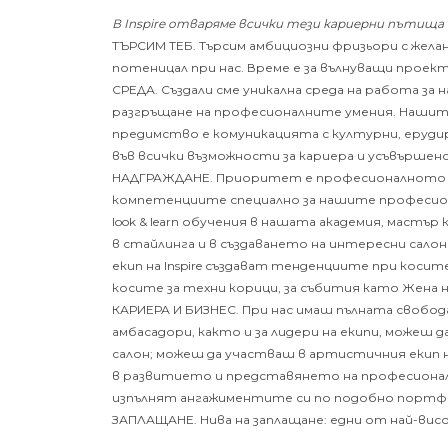
В Inspire отваряме всички тези кариерни пътища 
ТЪРСИМ ТЕБ.
Търсим амбициозни фризьори с жела
потеницал при нас. В
реме е за вълнуващи проект
СРЕДА. Създали сме уникална среда на работа за
разгръщане на професионалните умения. Нашите 
предимство е комуникацията с културни, ерудир
във всички възможности за кариера и усъвършенст
НАДГРАЖДАНЕ. Приоритет е професионалното раз
компетенциите специално за нашите професиона
look & learn обучения в нашата академия, мастъ
в стайлинга и в създаването на интересни сало
екип на Inspire създават тенденциите при косит
косите за техни корици, за събития като Жена 
КАРИЕРА И БИЗНЕС. При нас имаш пълната свобода
амбасадори, както и за лидери на екипи, можеш
салон; можеш да участваш в артистичния екип н
в развитието и представянето на професионална
изпълнят ангажиментите си по подобно портфо
ЗАПЛАЩАНЕ. Нива на заплащане: едни от най-висо