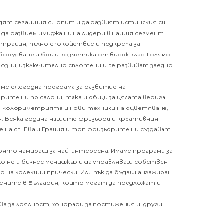
адят сегашния си опит и да развият истинския си
да развием имиджа ни на лидери в нашия сегмент.
страция, пълно спокойствие и подкрепа за
рудване и бои и козметика от висок клас. Голямо
озни, изключително сплотени и се развиват заедно
ме ежегодна програма за развитие на
ите ни по салони, така и общи за цялата верига
и в колориметрията и нови техники на оцветяване,
н.
Всяка година нашите фризьори и креативния
 на сп. Ева и Грация и топ фризьорите ни създават
която намираш за най-интересна. Имаме програми за
о не и бизнес мениджър и да управляваш собствен
 на колекции прически. Или пък да бъдеш ангажиран
вените в България, които могат да предложат и
ва за лоялност, хонорари за постижения и други.