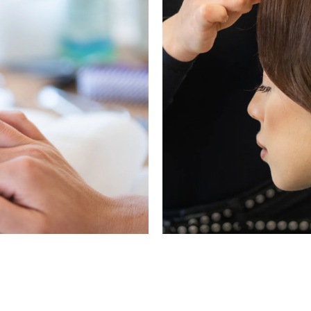
Фризь
 Inspire
Фризьор с опит 
1.
Можете да с