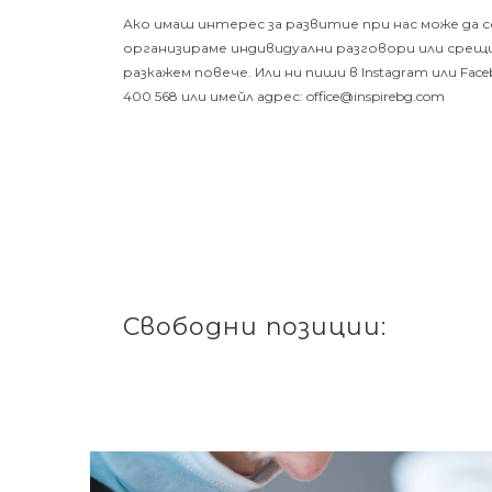
Ако имаш интерес за развитие при нас може да се
организираме индивидуални разговори или срещ
разкажем повече. Или ни пиши
в
Instagram
или
Face
400 568 или имейл адрес: office@inspirebg.com
Свободни позиции: