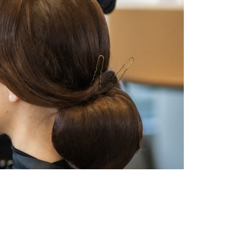
ор за салон Inspire
или без за салон Inspire в кв. Младост
е свържете с нас с лично съобщение