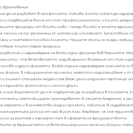
с вдъхновение.
ние да се развиват в професията; такива, които искат да надгр
и и следващата вълна от топ професионалисти, с които заедно 
 нашите фризьори от всички нива – преди всичко е ясната админи
салони са със запомнящ се интериор и комфорт, качествено обо
ани и платежоспособни клиенти. Нашите екипи са млади, амбици
ване, които Inspire предлага.
витие и надграждане на всеки един фризьор във веригата. Има
листи – тя включва както индивидуално внимание от тим лидер
р класове и други формати. Всяка година надграждаме знанията с
нни форми, в официалните прически, мъжкото подстригване и т.
е и снимат специален моден Look Book; дългогодишен партньор сме
на годината, фотосесии и много други.
, а ние възможност да те подкрепим да се развиеш в посоката, 
 да станеш сертифициран преподавател в нашата Академия, а защ
а марката и в множество модни проекти, събития, в създаването
 козметика за коса от най-висок клас. Вярваме, че сме единст
лио за растеж и кариерен път в сферата на фризьорството.
ките за бранша като са включени различни месечни бонуси, таки