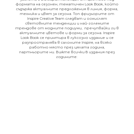
формата на сезонен, тематичен Look Book, който
съдържа актуалните предложения в линия, форма,
техника и цвят за сезона. Топ фризьорите от
Inspire Creative Team следват и осмислят
световните тенденции и най-големите
трендове от модните подиуми, пречупвайки ги в
актуалните цветове и форми за сезона.
Inspire
Look Book се принтира в луксозно издание и се
разпространява в салоните Inspire, на всяко
работно място през цялата година,
партньорите ни.
Вижте
всички
8 издания през
годините: