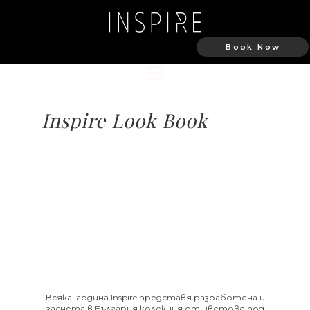
Book Now
Inspire Look Book
Всяка година Inspire представя разработена и
заснета в България колекция от цветове под