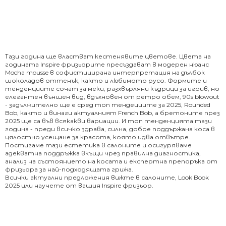
ази година ще властват кестенявите цветове. Цвета на
Т
годината Inspire фризьорите пресъздават в модерен нюанс
Mocha mousse в софистицирана интерпретация на дълбок
шоколадов оттенък, както и любимото русо.
Формите и
тенденциите сочат за меки, разхвърляни къдрици за игрив, но
елегантен външен вид, вдъхновен от ретро обем, 90s blowout
- задължително ще е сред топ тендециите за 2025, Rounded
Bob, както и винаги актуалният French Bob, a бретоните през
2025 ще са във всякакви вариации.
И топ тенденцията тази
година - преди всичко здрава, силна, добре поддържана коса в
цялостно усещане за красота, която идва отвътре.
Постигаме тази естетика в салоните и осигуряваме
адекватна поддръжка вкъщи чрез правилна диагностика,
анализ на състоянието на косата и експертна препоръка от
фризьора за най-подходящата грижа.
Всички актуaлни предложения вижте в салоните, Look Book
2025 или научете от вашия Inspire фризьор.