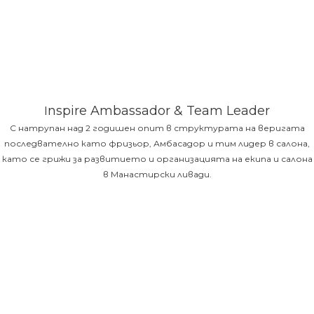
nspire Ambassador & Team Leader
I
С натрупан над 2 годишен опит в структурата на веригата
последвателно като фризьор, Амбасадор и тим лидер в салона,
като се грижи за развитието и организацията на екипа и салона
в Манастирски ливади.