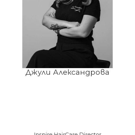
Джули Александрова
Inspire HairCare Director