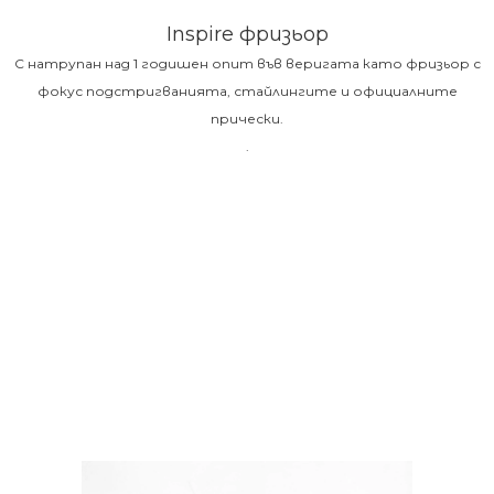
Inspire фризьор
С натрупан над 1 годишен опит във веригата като фризьор с
фокус подстригванията, стайлингите и официалните
прически.
.