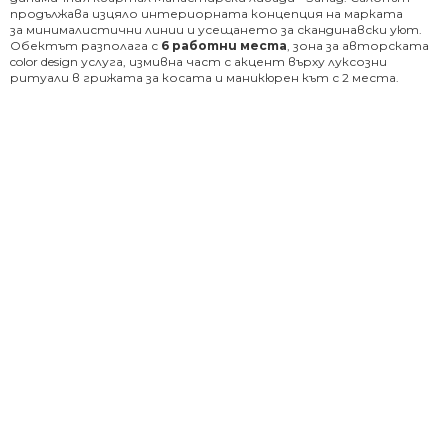
продължава изцяло интериорната концепция на марката
за минималистични линии и усещането за скандинавски уют.
Обектът разполага с
6 работни места
, зона за авторската
color design услуга, измивна част с акцент върху луксозни
ритуали в грижата за косата и маникюрен кът с 2 места.