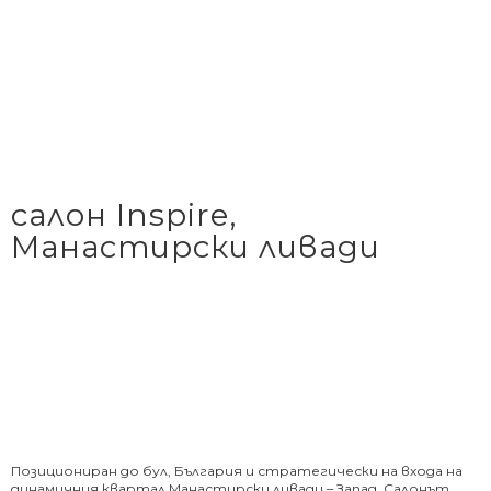
салон Inspire,
Манастирски ливади
Позициониран до бул, България и стратегически на входа на
динамичния квартал Манастирски ливади – Запад. Салонът