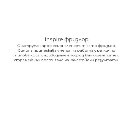
Inspire фризьор
С натрупан професионален опит като фризьор,
Симона притежава умения за работа с различни
типове коса, индивидуален подход към клиентите и
стремеж към постигане на качествени резултати.