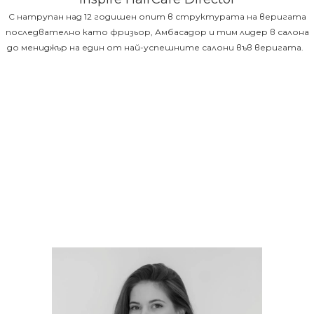
С натрупан над 12 годишен опит в структурата на веригата
последвателно като фризьор, Амбасадор и тим лидер в салона
до мениджър на един от най-успешните салони във веригата.