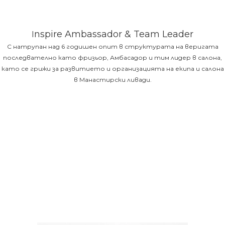
nspire Ambassador & Team Leader
I
С натрупан над 6 годишен опит в структурата на веригата
последвателно като фризьор, Амбасадор и тим лидер в салона,
като се грижи за развитието и организацията на екипа и салона
в Манастирски ливади.