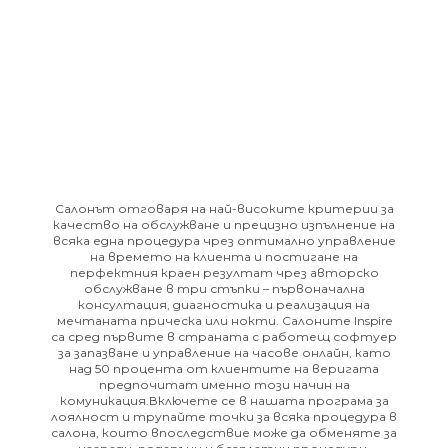
Салонът отговаря на най-високите критерии за
качество на обслужване и прецизно изпълнение на
всяка една процедура чрез оптимално управление
на времето на клиента и постигане на
перфектния краен резултат чрез авторско
обслужване в три стъпки – първоначална
консултация, диагностика и реализация на
мечтаната прическа или нокти. Салоните Inspire
са сред първите в страната с работещ софтуер
за запазване и управление на часове онлайн, като
над 50 процента от клиентите на веригата
предпочитат именно този начин на
комуникация.Включете се в нашата
програма за
лоялност
и трупайте точки за всяка процедура в
салона, които впоследствие може да обменяте за